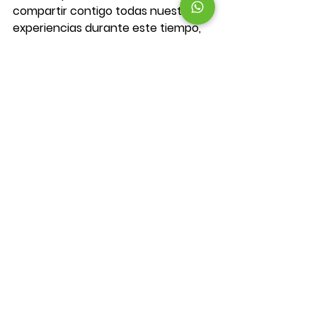
compartir contigo todas nuestras 
experiencias durante este tiempo, 
así que te invitamos a seguirnos en 
redes sociales y a suscribirte a 
nuestro newsletter
.
 Así estarás al 
tanto de nuestra participación en 
uno de los mercados más 
importantes del cine en todo el 
mundo.
Ver todo
Entradas recientes