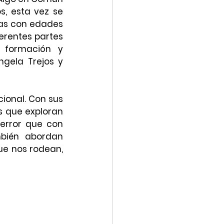
, esta vez se 
tas con edades 
erentes partes 
 formación y 
gela Trejos y 
onal. Con sus 
 que exploran 
error que con 
bién abordan 
e nos rodean, 