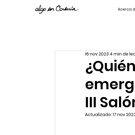
Acerca 
16 nov 2023
4 min de le
¿Quién
emerge
III Sal
Actualizado:
17 nov 202