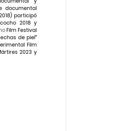
documental y 
je documental 
2018) participó 
ncocho 2018 y 
no
 Film Festival 
chas de piel” 
erimental Film 
ártires 2023 y 