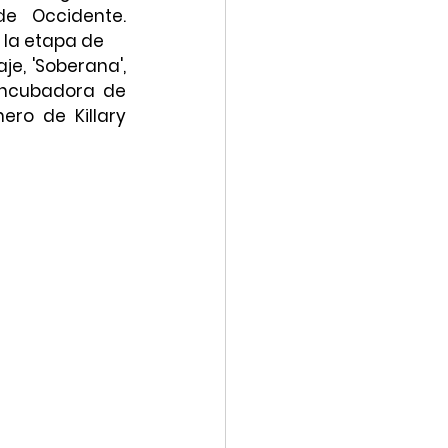
e Occidente. 
 la etapa de
e, 'Soberana', 
incubadora de 
ro de Killary 