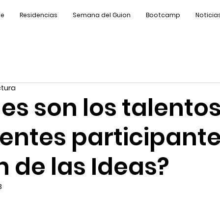
de
Residencias
Semana del Guion
Bootcamp
Noticia
ctura
es son los talento
ntes participante
ón de las Ideas?
3