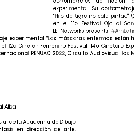
cortometrajes de ficción, 
experimental. Su cortometra
“Hijo de tigre no sale pintao” (
en el 11o Festival Ojo al Sa
LETNetworks presents: 
#AmLati
raje experimental “Las máscaras enfermas están he
 el 12o Cine en Femenino Festival, 14o Cinetoro Exp
Internacional RENUAC 2022, Circuito Audiovisual los M
al Alba
ual de la Academia de Dibujo 
fasis en dirección de arte. 