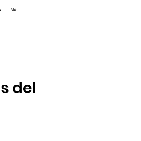
s
Más
s
s del