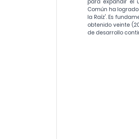
para expandir el u
Común ha logrado f
la Raíz'. Es fundam
obtenido veinte (2
de desarrollo conti