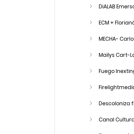
DiALAB Emers
ECM + Florian
MECHA- Carlo
Mailys Cart-
Fuego Inextin
Firelightmed
Descoloniza f
Canal Cultur