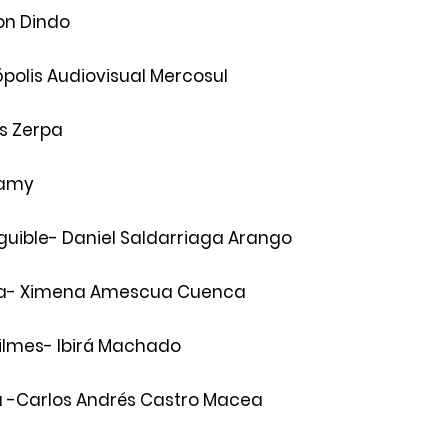
on Dindo 
ópolis Audiovisual Mercosul
s Zerpa
Lamy 
guible- Daniel Saldarriaga Arango
ia- Ximena Amescua Cuenca 
ilmes- Ibirá Machado 
a -Carlos Andrés Castro Macea