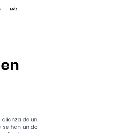
s
Más
den
alianza de un 
 se han unido 