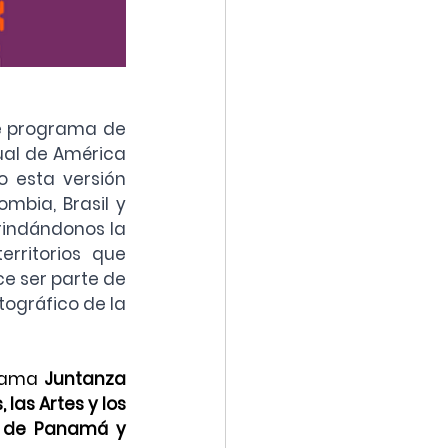
e programa de 
ual de América 
 esta versión 
mbia, Brasil y 
rindándonos la 
rritorios que 
e ser parte de 
ográfico de la 
rama 
Juntanza 
las Artes y los 
a de Panamá y 