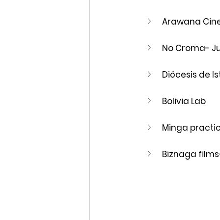
Arawana Cine
No Croma- J
Diócesis de Is
Bolivia Lab 
Minga practi
Biznaga films-