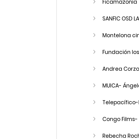
Ficamazonía 
SANFIC OSD L
Montelona ci
Fundación los
Andrea Corzo
MUICA- Ángel
Telepacífico
Congo Films- 
Rebecha Roc